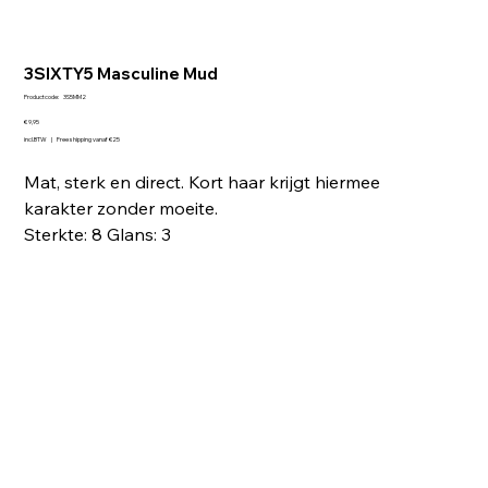
3SIXTY5 Masculine Mud
Productcode
Productcode:
3S5MM2
3S5MM2
Prijs
€ 9,95
incl.BTW
|
Free shipping vanaf €25
Mat, sterk en direct. Kort haar krijgt hiermee
karakter zonder moeite.
Sterkte: 8 Glans: 3
Aantal
In winkelwagen