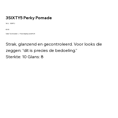
3SIXTY5 Perky Pomade
SKU
SKU:
3S5PP2
3S5PP2
Price
€9.95
Sales Tax Included
|
Free shipping vanaf €25
Strak, glanzend en gecontroleerd. Voor looks die
zeggen: “dit is precies de bedoeling.”
Sterkte: 10 Glans: 8
Quantity
Add to Cart